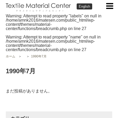
English
Warning
: Attempt to read property "labels" on null in
/home/amnk2016/matesen.com/public_html/wp-
content/themes/material-
center/functions/breadcrumb.php
on line
27
Warning
: Attempt to read property "name" on null in
/home/amnk2016/matesen.com/public_html/wp-
content/themes/material-
center/functions/breadcrumb.php
on line
27
ホーム
1990年7月
1990年7月
まだ投稿がありません。